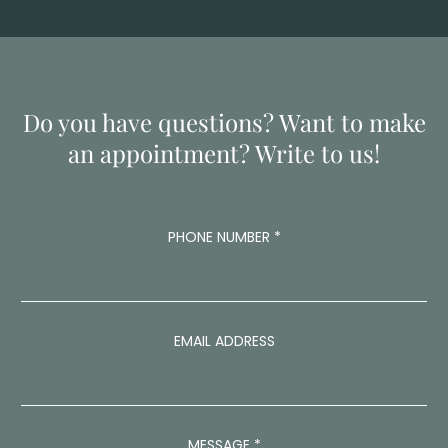
Do you have questions? Want to make
an appointment? Write to us!
PHONE NUMBER
*
A
EMAIL ADDRESS
D
D
R
E
S
S
MESSAGE
*