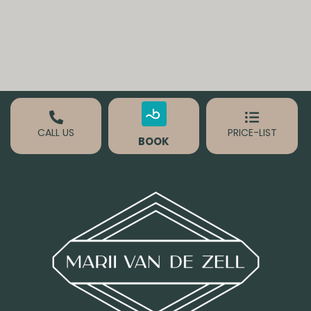
CALL US
PRICE-LIST
BOOK