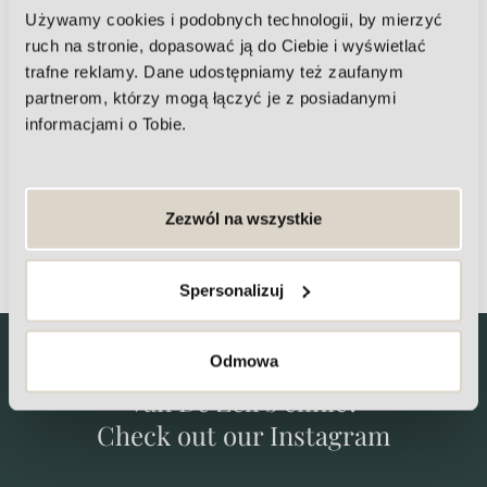
Other problems we can help you
Używamy cookies i podobnych technologii, by mierzyć
with
ruch na stronie, dopasować ją do Ciebie i wyświetlać
trafne reklamy. Dane udostępniamy też zaufanym
partnerom, którzy mogą łączyć je z posiadanymi
informacjami o Tobie.
Zezwól na wszystkie
CELLULIT
Spersonalizuj
Want to know what's going on at Maria
Odmowa
Van De Zell's clinic?
Check out our Instagram