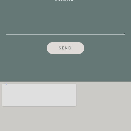
N
U
M
B
E
R
N
U
M
SEND
B
E
R