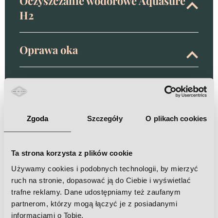
Oczyszczanie wodorowe Aquasure
H2
Oprawa oka
Osocze bogatopłytkowe
Peelingi chemiczne
Zgoda
Szczegóły
O plikach cookies
Plazma azotowa
Ta strona korzysta z plików cookie
Używamy cookies i podobnych technologii, by mierzyć
ruch na stronie, dopasować ją do Ciebie i wyświetlać
PRO XN
trafne reklamy. Dane udostępniamy też zaufanym
partnerom, którzy mogą łączyć je z posiadanymi
informacjami o Tobie.