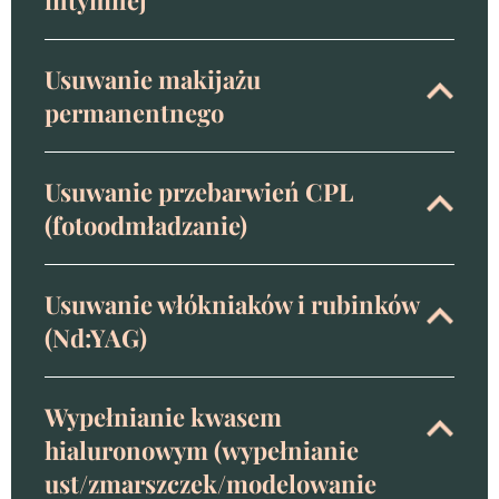
intymnej
Usuwanie makijażu
permanentnego
Usuwanie przebarwień CPL
(fotoodmładzanie)
Usuwanie włókniaków i rubinków
(Nd:YAG)
Wypełnianie kwasem
hialuronowym (wypełnianie
ust/zmarszczek/modelowanie