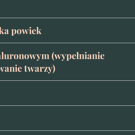
yka powiek
aluronowym (wypełnianie
anie twarzy)