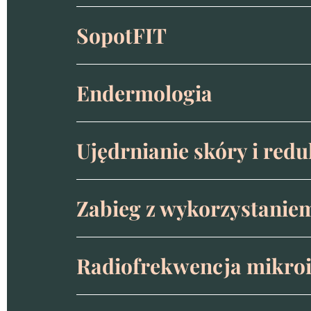
SopotFIT
Endermologia
Ujędrnianie skóry i red
Zabieg z wykorzystaniem
Radiofrekwencja mikroi