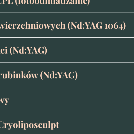
PL (fotoodmładzanie)
wierzchniowych (Nd:YAG 1064)
ci (Nd:YAG)
rubinków (Nd:YAG)
owy
Cryoliposculpt