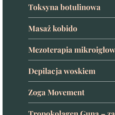
Toksyna botulinowa
Masaż kobido
Mezoterapia mikroigło
Depilacja woskiem
Zoga Movement
Tropokolagen Guna – zab