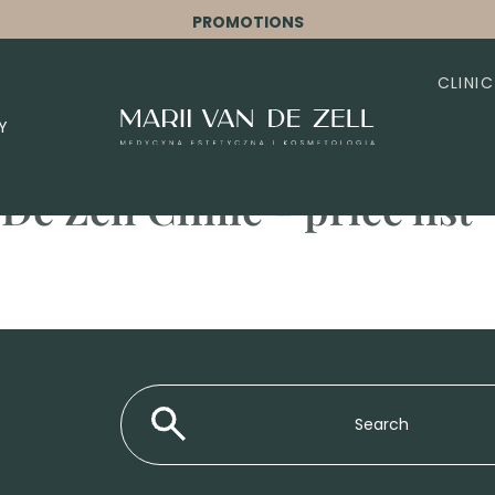
PROMOTIONS
CLINIC
Y
e Zell Clinic - price list