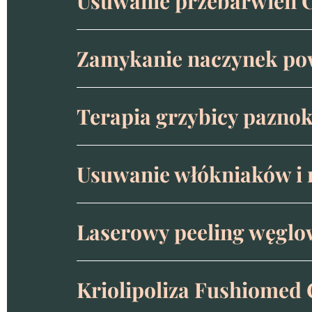
Usuwanie przebarwień C
Zamykanie naczynek po
Terapia grzybicy paznok
Usuwanie włókniaków i 
Laserowy peeling węgl
Kriolipoliza Fushiomed 