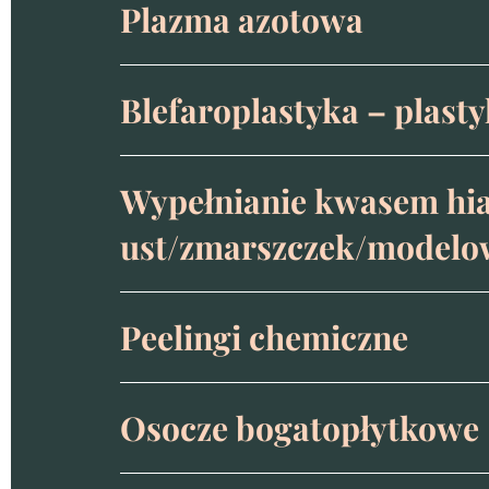
Plazma azotowa
Blefaroplastyka – plast
Wypełnianie kwasem hi
ust/zmarszczek/modelow
Peelingi chemiczne
Osocze bogatopłytkowe