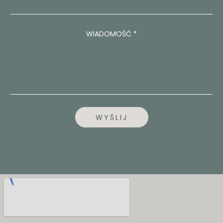
W
I
A
WIADOMOŚĆ
*
D
O
M
O
Ś
Ć
T
E
L
WYŚLIJ
E
F
O
N
U