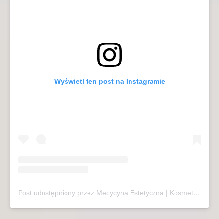
Wyświetl ten post na Instagramie
Post udostępniony przez Medycyna Estetyczna | Kosmetologia | Laseroterapia | Sopot (@mariivandezell)