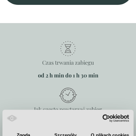
Czas trwania zabiegu
od 2 h min do 1 h 30 min
Jak często powtarzać zabieg
Zabieg wykonujemy jednorazowo
lub w serii
Zgoda
Szczegóły
O plikach cookies