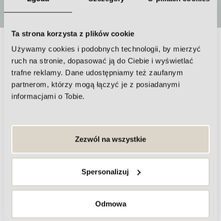
Ta strona korzysta z plików cookie
Używamy cookies i podobnych technologii, by mierzyć
Najczęściej zadawane pytania nt. Zoga
ruch na stronie, dopasować ją do Ciebie i wyświetlać
trafne reklamy. Dane udostępniamy też zaufanym
Face Integration
partnerom, którzy mogą łączyć je z posiadanymi
informacjami o Tobie.
Czy zabieg Zoga Face Integration jest bolesny?
Kiedy można zauważyć pierwsze efekty po zabiegu
Zezwól na wszystkie
Zoga?
Jak często należy wykonywać zabiegi Zoga Face
Spersonalizuj
Integration, aby uzyskać optymalne rezultaty?
Czy po zabiegu Zoga Face Integration występują
Odmowa
jakieś efekty uboczne?