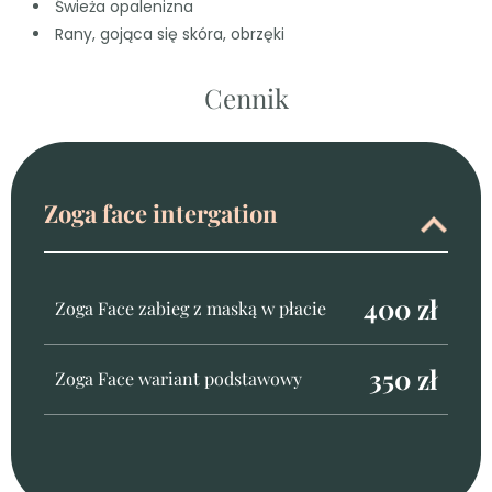
Świeża opalenizna
Rany, gojąca się skóra, obrzęki
Cennik
Zoga face intergation
400 zł
Zoga Face zabieg z maską w płacie
350 zł
Zoga Face wariant podstawowy