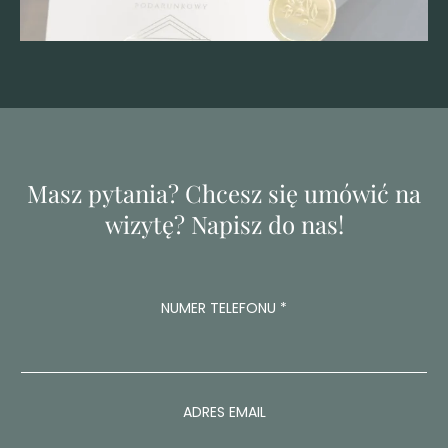
Masz pytania? Chcesz się umówić na
wizytę? Napisz do nas!
W
NUMER TELEFONU
*
I
A
D
O
M
O
ADRES EMAIL
Ś
Ć