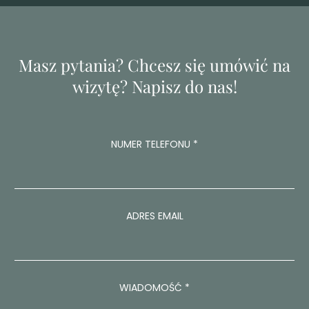
Masz pytania? Chcesz się umówić na
wizytę? Napisz do nas!
E
NUMER TELEFONU
*
M
A
I
L
W
I
ADRES EMAIL
A
D
O
M
O
WIADOMOŚĆ
*
Ś
Ć