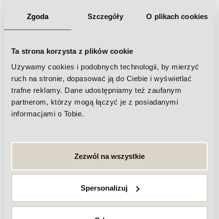
Zgoda
Szczegóły
O plikach cookies
Najczęściej zadawane pytania nt.
zabiegu Aquasure H2
Ta strona korzysta z plików cookie
Używamy cookies i podobnych technologii, by mierzyć
Czy zabieg Aquasure H2 jest odpowiedni dla skóry
ruch na stronie, dopasować ją do Ciebie i wyświetlać
wrażliwej?
trafne reklamy. Dane udostępniamy też zaufanym
partnerom, którzy mogą łączyć je z posiadanymi
Czy oczyszczanie wodorowe Aquasure H2 może
informacjami o Tobie.
zmniejszyć widoczność blizn?
Jakie specyficzne składniki odżywcze są
Zezwól na wszystkie
dostarczane podczas zabiegu Aquasure H2?
Czy zabieg oczyszczania wodorowego jest
Spersonalizuj
odpowiedni na każdą porę roku?
Jak długo utrzymują się efekty po serii zabiegów