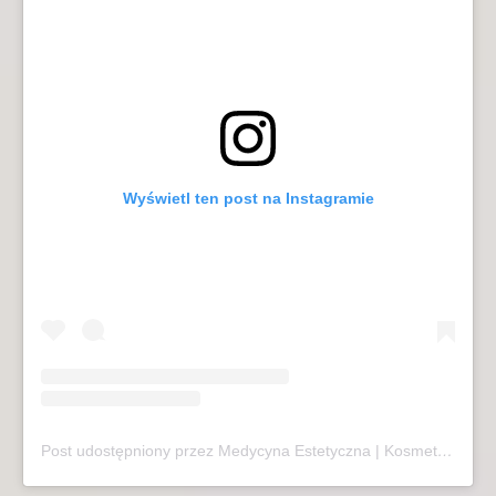
Wyświetl ten post na Instagramie
Post udostępniony przez Medycyna Estetyczna | Kosmetologia | Laseroterapia | Sopot (@mariivandezell)