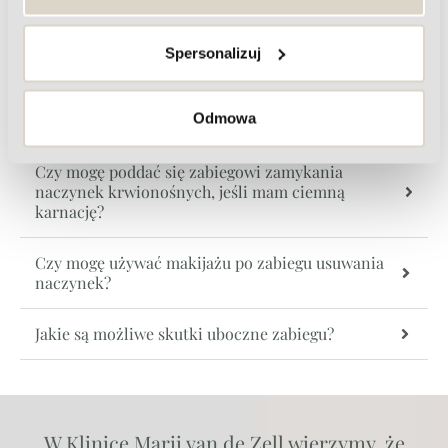
Czy zabieg zamykania naczynek
powierzchniowych jest bezpieczny?
Spersonalizuj
Czy efekty zabiegu zamykania naczynek są
Odmowa
trwałe?
Czy mogę poddać się zabiegowi zamykania
naczynek krwionośnych, jeśli mam ciemną
karnację?
Czy mogę używać makijażu po zabiegu usuwania
naczynek?
Jakie są możliwe skutki uboczne zabiegu?
W Klinice Marii van de Zell wierzymy, że