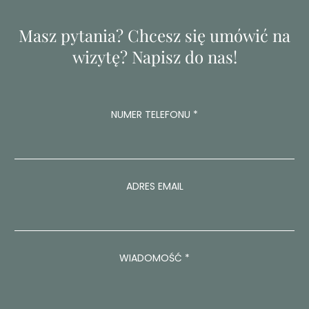
Masz pytania? Chcesz się umówić na
wizytę? Napisz do nas!
*
NUMER TELEFONU
*
N
U
M
E
R
T
ADRES EMAIL
E
L
E
F
O
WIADOMOŚĆ
*
N
U