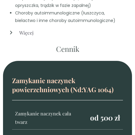
opryszczka, trądzik w fazie zapalnej)
Choroby autoimmunologiczne (łuszczyca,
bielactwo i inne choroby autoimmunologiczne)
Więcej
Cennik
Zamykanie naczynek
powierzchniowych (Nd:YAG 1064)
Zamykanie naczynek cała
od 500 zł
twarz