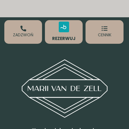
ZADZWOŃ
CENNIK
REZERWUJ