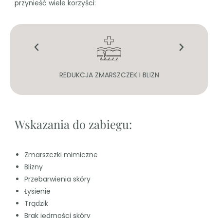
przynieść wiele korzyści:
Y
REDUKCJA ZMARSZCZEK I BLIZN
MA
Wskazania do zabiegu:
Zmarszczki mimiczne
Blizny
Przebarwienia skóry
Łysienie
Trądzik
Brak jędrności skóry