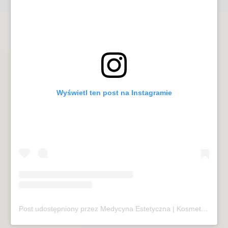
Wyświetl ten post na Instagramie
Post udostępniony przez Medycyna Estetyczna | Kosmetologia | Laseroterapia | Sopot (@mariivandezell)