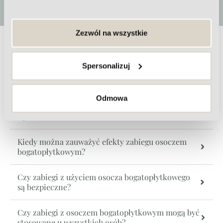
Zezwól na wszystkie
Najczęściej zadawane pytania nt.
Spersonalizuj
osocza bogatopłytkowego
Odmowa
Czy zabiegi z użyciem osocza bogatopłytkowego
są bolesne?
Kiedy można zauważyć efekty zabiegu osoczem
bogatopłytkowym?
Czy zabiegi z użyciem osocza bogatopłytkowego
są bezpieczne?
Czy zabiegi z osoczem bogatopłytkowym mogą być
stosowane u wszystkich osób?