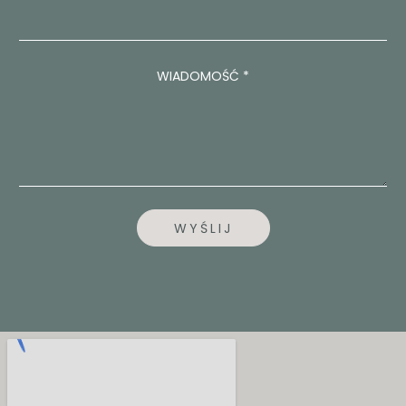
A
D
O
M
O
WIADOMOŚĆ
*
Ś
Ć
N
U
M
E
R
E
M
WYŚLIJ
A
I
L