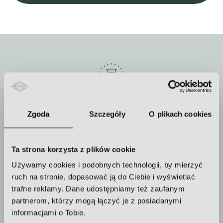
Czas trwania zabiegu
Zgoda
Szczegóły
O plikach cookies
około 90 min
Ta strona korzysta z plików cookie
Używamy cookies i podobnych technologii, by mierzyć
Jak często powtarzać zabieg
ruch na stronie, dopasować ją do Ciebie i wyświetlać
trafne reklamy. Dane udostępniamy też zaufanym
Należy wykonać serię zabiegów
partnerom, którzy mogą łączyć je z posiadanymi
informacjami o Tobie.
Więcej