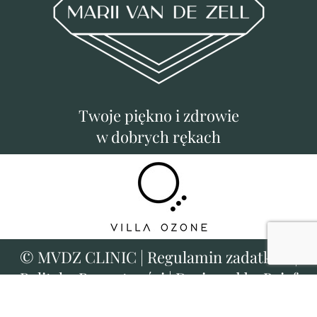
Twoje piękno i zdrowie
w dobrych rękach
©
MVDZ CLINIC
|
Regulamin zadatków
|
Polityka Prywatności
|
Designed by Brief
Busters