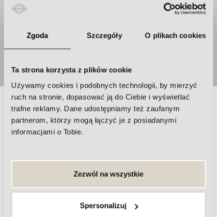
Jak często powtarzać zabieg
Jednorazowo lub seria
Zgoda
Szczegóły
O plikach cookies
Więcej
Ta strona korzysta z plików cookie
Używamy cookies i podobnych technologii, by mierzyć
ruch na stronie, dopasować ją do Ciebie i wyświetlać
Inne problemy, z którymi możemy
trafne reklamy. Dane udostępniamy też zaufanym
partnerom, którzy mogą łączyć je z posiadanymi
pomóc Ci się zmierzyć
informacjami o Tobie.
Zezwól na wszystkie
Spersonalizuj
CELLULIT