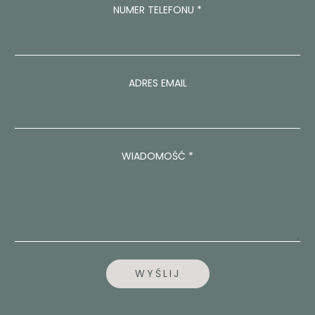
NUMER TELEFONU
*
A
D
R
E
S
A
ADRES EMAIL
D
R
E
S
WIADOMOŚĆ
*
WYŚLIJ