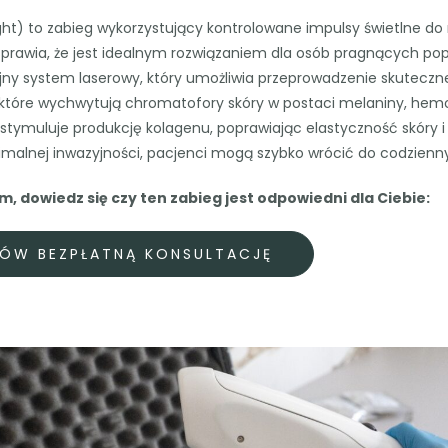
ht) to zabieg wykorzystujący kontrolowane impulsy świetlne do 
sprawia, że jest idealnym rozwiązaniem dla osób pragnących pop
acyjny system laserowy, który umożliwia przeprowadzenie skutec
, które wychwytują chromatofory skóry w postaci melaniny, hem
 stymuluje produkcję kolagenu, poprawiając elastyczność skóry i
inimalnej inwazyjności, pacjenci mogą szybko wrócić do codzienn
, dowiedz się czy ten zabieg jest odpowiedni dla Ciebie:
ÓW BEZPŁATNĄ KONSULTACJĘ