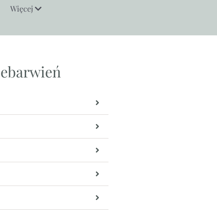
Więcej
zebarwień