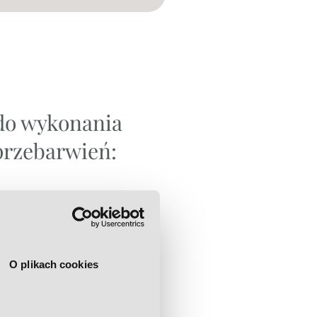
do wykonania
przebarwień:
 skórne, opryszczka, trądzik
ca, bielactwo i inne
O plikach cookies