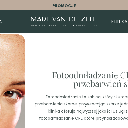
PROMOCJE
A
KLINIKA
Fotoodmładzanie C
przebarwień 
Fotoodmładzanie to zabieg, który skutecz
przebarwienia skórne, przywracając skórze jedn
klinika oferuje najwyższej jakości usługi 
fotoodmładzanie CPL, które przynosi zadowala