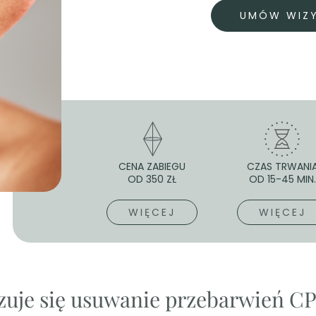
UMÓW WIZ
CENA ZABIEGU
CZAS TRWANI
OD 350 ZŁ
OD 15-45 MIN.
WIĘCEJ
WIĘCEJ
uje się usuwanie przebarwień C