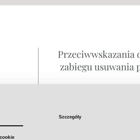
Przeciwwskazania 
zabiegu usuwania 
Aktywne stany zapalne skóry (infekcje
w fazie zapalnej)
Choroby autoimmunologiczne (łuszczy
choroby autoimmunologiczne)
Szczegóły
Więcej
 cookie