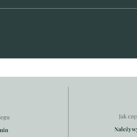
Jak czę
iegu
Należy w
 min