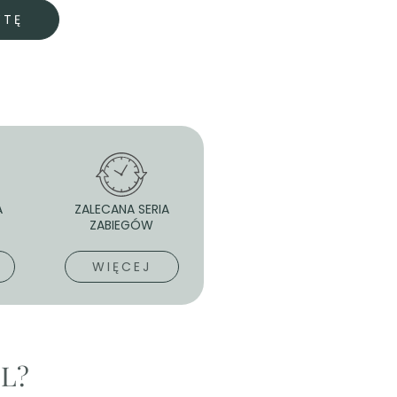
YTĘ
A
ZALECANA SERIA
ZABIEGÓW
WIĘCEJ
PL?