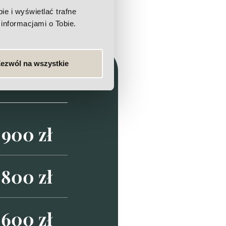
e i wyświetlać trafne
informacjami o Tobie.
ezwól na wszystkie
900 zł
800 zł
600 zł