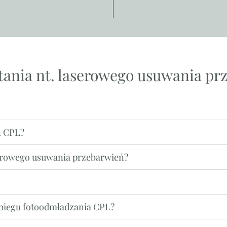
tania nt. laserowego usuwania pr
ń CPL?
serowego usuwania przebarwień?
biegu fotoodmładzania CPL?