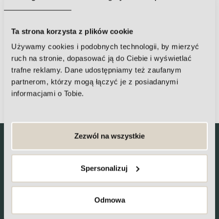
pomóc Ci się zmierzyć
Ta strona korzysta z plików cookie
Używamy cookies i podobnych technologii, by mierzyć
ruch na stronie, dopasować ją do Ciebie i wyświetlać
trafne reklamy. Dane udostępniamy też zaufanym
partnerom, którzy mogą łączyć je z posiadanymi
CELLULIT
informacjami o Tobie.
Zezwól na wszystkie
Chcesz wiedzieć co słychać w klinice
Marii Van De Zell?
Spersonalizuj
Zajrzyj na nasz Instagram
Odmowa