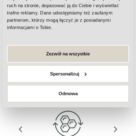
ruch na stronie, dopasować ją do Ciebie i wyświetlać
Oprawa oka
trafne reklamy. Dane udostępniamy też zaufanym
partnerom, którzy mogą łączyć je z posiadanymi
informacjami o Tobie.
Zezwól na wszystkie
Spersonalizuj
Problemy, z którymi możemy
Odmowa
pomóc Ci się zmierzyć