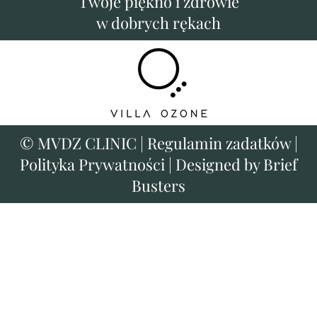
Twoje piękno i zdrowie
w dobrych rękach
©
MVDZ CLINIC
|
Regulamin zadatków
|
Polityka Prywatności
|
Designed by Brief
Busters