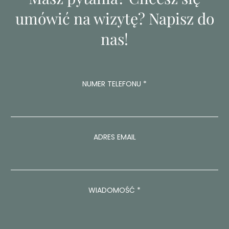
umówić na wizytę? Napisz do
nas!
NUMER TELEFONU
*
ADRES EMAIL
N
WIADOMOŚĆ
*
U
M
E
R