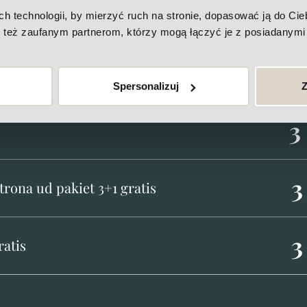
technologii, by mierzyć ruch na stronie, dopasować ją do Ciebi
też zaufanym partnerom, którzy mogą łączyć je z posiadanymi 
ukcja tkanki tłuszczowej - ONDA
Spersonalizuj
Z
3
3
ona ud pakiet 3+1 gratis
3
ratis