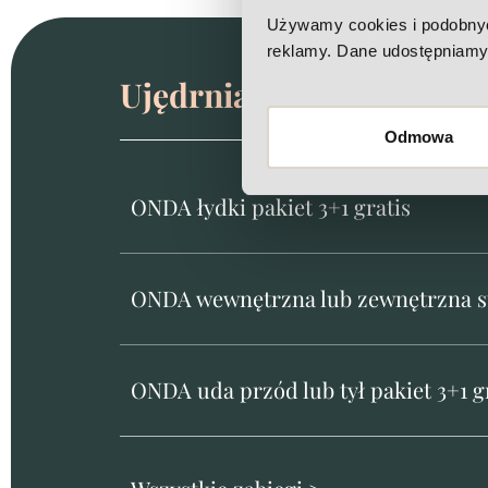
Używamy cookies i podobnych 
reklamy. Dane udostępniamy 
Ujędrnianie skóry i red
Odmowa
ONDA łydki pakiet 3+1 gratis
ONDA wewnętrzna lub zewnętrzna str
ONDA uda przód lub tył pakiet 3+1 g