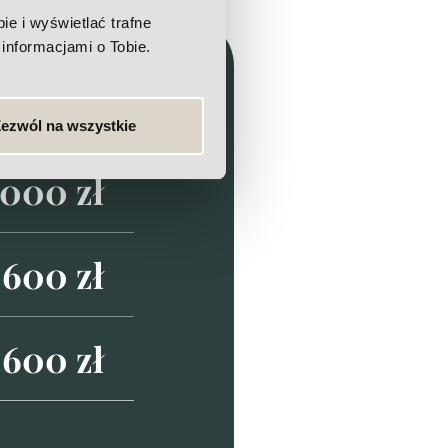
e i wyświetlać trafne
informacjami o Tobie.
ezwól na wszystkie
 000 zł
 600 zł
 600 zł