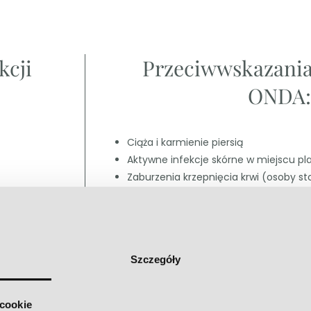
kcji
Przeciwwskazania
ONDA:
Ciąża i karmienie piersią
Aktywne infekcje skórne w miejscu p
Zaburzenia krzepnięcia krwi (osoby sto
przeciwkrzepliwe lub z zaburzeniami kr
Więcej
Szczegóły
Cennik
 cookie