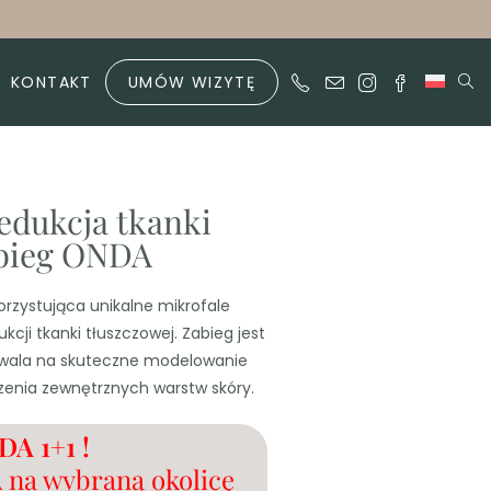
KONTAKT
UMÓW WIZYTĘ
redukcja tkanki
abieg ONDA
zystująca unikalne mikrofale
cji tkanki tłuszczowej. Zabieg jest
ozwala na skuteczne modelowanie
odzenia zewnętrznych warstw skóry.
DA 1+1 !
 na wybraną okolicę