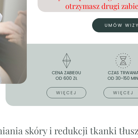
otrzymasz drugi zabie
UMÓW WIZ
CENA ZABIEGU
CZAS TRWANI
OD 600 ZŁ
OD 30-150 MIN
WIĘCEJ
WIĘCEJ
iania skóry i redukcji tkanki tłu