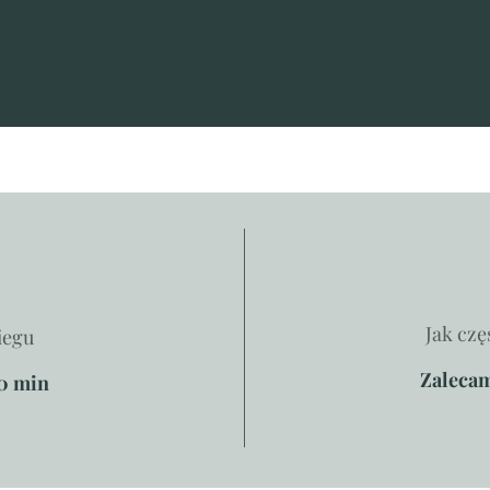
Jak czę
iegu
Zalecam
30 min