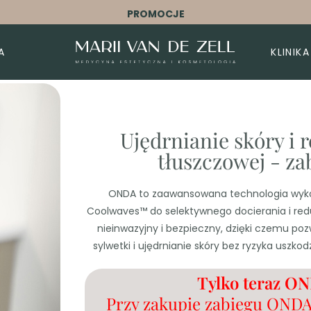
PROMOCJE
A
KLINIKA
Ujędrnianie skóry i 
tłuszczowej - z
ONDA to zaawansowana technologia wykor
Coolwaves™ do selektywnego docierania i reduk
nieinwazyjny i bezpieczny, dzięki czemu p
sylwetki i ujędrnianie skóry bez ryzyka uszk
Tylko teraz ON
Przy zakupie zabiegu ONDA