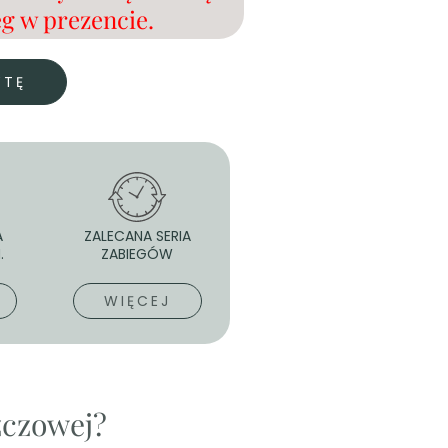
g w prezencie.
YTĘ
A
ZALECANA SERIA
.
ZABIEGÓW
WIĘCEJ
szczowej?