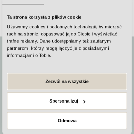
Ta strona korzysta z plików cookie
Używamy cookies i podobnych technologii, by mierzyć
ruch na stronie, dopasować ją do Ciebie i wyświetlać
trafne reklamy. Dane udostępniamy też zaufanym
partnerom, którzy mogą łączyć je z posiadanymi
informacjami o Tobie.
Czas trwania zabiegu
Zezwól na wszystkie
około 60 min
Spersonalizuj
Odmowa
Jak często powtarzać zabieg